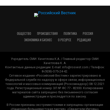
ОБЩЕСТВО
ПРОИСШЕСТВИЯ
ПОЛИТИКА
РОССИЯ
ЭКОНОМИКА И БИЗНЕС
О РЕСУРСЕ
РЕДАКЦИЯ
Учредитель СМИ: Хачетлова К.А. / Главный редактор СМИ:
Xaчeтлoвa K. A.
Контактные данные редакции: E-mail: info@rosvest.com / Телефон:
8-(928)-O75-24-42.
Сетевое издание «Российский Вестник» зарегистрировано в
Федеральной службе по надзору в сфере связи, информационных
технологий и массовых коммуникаций (Роскомнадзор) 08.12.2021
года. Регистрационный номер ЭЛ № ФС 77 - 82300. Копирование
материалов сайта запрещено без письменного согласия
администрации и преследуется по закону.
В России признаны экстремистскими и запрещены организации
«Национал-большевистская партия», «Свидетели Иеговы»,