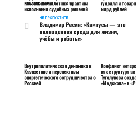
несовершеннолетних: практика
гудвилл и товарн
RELATED TOPICS:
LIGN
исполнения судебных решений
млрд рублей
НЕ ПРОПУСТИТЕ
Владимир Ресин: «Кампусы — это
полноценная среда для жизни,
учёбы и работы»
Внутриполитическая динамика в
Конфликт интере
Казахстане и перспективы
как структура ак
энергетического сотрудничества с
Туголукова созд
Россией
«Медскана» и «Р