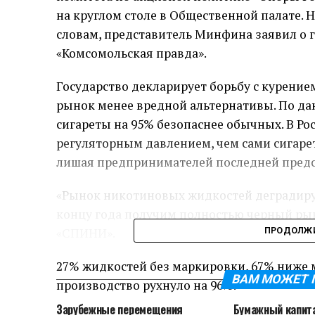
на круглом столе в Общественной палате. 
словам, представитель Минфина заявил о г
«Комсомольская правда».
Государство декларирует борьбу с курени
рынок менее вредной альтернативы. По дан
сигареты на 95% безопаснее обычных. В Ро
регуляторным давлением, чем сами сигаре
лишая предпринимателей последней предс
«Рынок никотиновых жидкостей деградирует
концу года получим полностью черный ры
«СПИНИ».
ПРОДОЛЖИ
27% жидкостей без маркировки, 67% ниже
ВАМ МОЖЕТ 
производство рухнуло на 96%.
Зарубежные перемещения
Бумажный капит