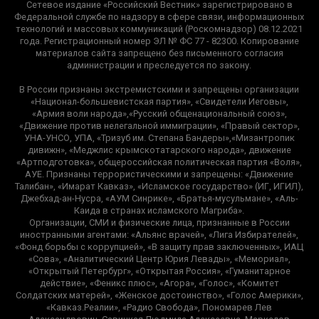
Сетевое издание «Российский Вестник» зарегистрировано в
Федеральной службе по надзору в сфере связи, информационных
технологий и массовых коммуникаций (Роскомнадзор) 08.12.2021
года. Регистрационный номер ЭЛ № ФС 77 - 82300. Копирование
материалов сайта запрещено без письменного согласия
администрации и преследуется по закону.
В России признаны экстремистскими и запрещены организации
«Национал-большевистская партия», «Свидетели Иеговы»,
«Армия воли народа»,«Русский общенациональный союз»,
«Движение против нелегальной иммиграции», «Правый сектор»,
УНА-УНСО, УПА, «Тризуб им. Степана Бандеры»,«Мизантропик
дивижн», «Меджлис крымскотатарского народа», движение
«Артподготовка», общероссийская политическая партия «Воля»,
АУЕ. Признаны террористическими и запрещены: «Движение
Талибан», «Имарат Кавказ», «Исламское государство» (ИГ, ИГИЛ),
Джебхад-ан-Нусра, «АУМ Синрике», «Братья-мусульмане», «Аль-
Каида в странах исламского Магриба».
Организации, СМИ и физические лица, признанные в России
иностранными агентами: «Альянс врачей», «Лига Избирателей»,
«Фонд борьбы с коррупцией», «В защиту прав заключенных», ИАЦ
«Сова», «Аналитический Центр Юрия Левады», «Мемориал»,
«Открытый Петербург», «Открытая Россия», «Гуманитарное
действие», «Феникс плюс», «Агора», «Голос», «Комитет
Солдатских матерей», «Женское достоинство», «Голос Америки»,
«Кавказ.Реалии», «Радио Свобода», Пономарев Лев