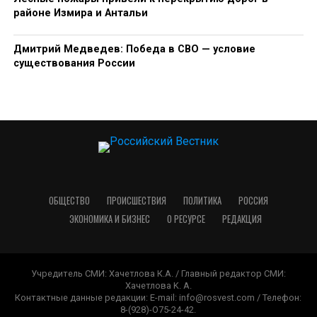
районе Измира и Антальи
Дмитрий Медведев: Победа в СВО — условие
существования России
ОБЩЕСТВО
ПРОИСШЕСТВИЯ
ПОЛИТИКА
РОССИЯ
ЭКОНОМИКА И БИЗНЕС
О РЕСУРСЕ
РЕДАКЦИЯ
Учредитель СМИ: Хачетлова К.А. / Главный редактор СМИ:
Xaчeтлoвa K. A.
Контактные данные редакции: E-mail: info@rosvest.com / Телефон:
8-(928)-O75-24-42.