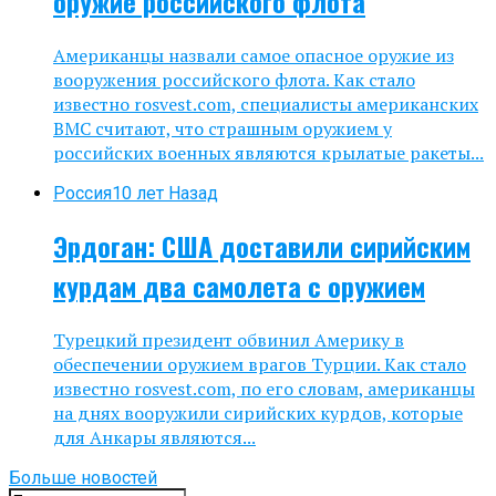
оружие российского флота
Американцы назвали самое опасное оружие из
вооружения российского флота. Как стало
известно rosvest.com, специалисты американских
ВМС считают, что страшным оружием у
российских военных являются крылатые ракеты...
Россия
10 лет Назад
Эрдоган: США доставили сирийским
курдам два самолета с оружием
Турецкий президент обвинил Америку в
обеспечении оружием врагов Турции. Как стало
известно rosvest.com, по его словам, американцы
на днях вооружили сирийских курдов, которые
для Анкары являются...
Больше новостей