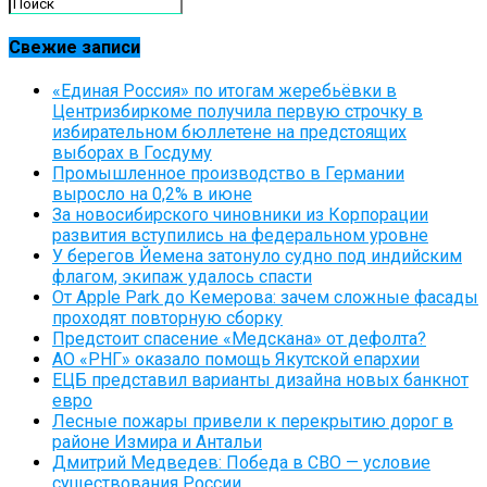
Свежие записи
«Единая Россия» по итогам жеребьёвки в
Центризбиркоме получила первую строчку в
избирательном бюллетене на предстоящих
выборах в Госдуму
Промышленное производство в Германии
выросло на 0,2% в июне
За новосибирского чиновники из Корпорации
развития вступились на федеральном уровне
У берегов Йемена затонуло судно под индийским
флагом, экипаж удалось спасти
От Apple Park до Кемерова: зачем сложные фасады
проходят повторную сборку
Предстоит спасение «Медскана» от дефолта?
АО «РНГ» оказало помощь Якутской епархии
ЕЦБ представил варианты дизайна новых банкнот
евро
Лесные пожары привели к перекрытию дорог в
районе Измира и Антальи
Дмитрий Медведев: Победа в СВО — условие
существования России