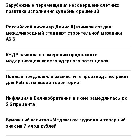
автоматизированного управления производством и
Зарубежные перемещения несовершеннолетних:
практика исполнения судебных решений
развития инфраструктуры.
Кроме того, аналитики выделяют ответственный
Российский инженер Денис Щетников создал
подход АО «РНГ» к вопросам развития
международный стандарт строительной механики
ASIS
человеческого капитала. Компания обеспечивает
высокий уровень социальной защиты работников и
создает комфортные и безопасные условия труда.
КНДР заявила о намерении продолжить
модернизацию своего ядерного потенциала
АО «РНГ» ежегодно входит в финал национального
рейтинга лучших работодателей России.
Польша предложила разместить производство ракет
для Patriot на своей территории
RELATED TOPICS:
CЛЕДУЮЩЕЕ
Инфляция в Великобритании в июне замедлилась до
Технопарки как инструмент роста технологического
2,6 процента
бизнеса
НЕ ПРОПУСТИТЕ
Бумажный капитал «Медскана»: гудвилл и товарный
Качество и сроки как профессиональный стандарт:
знак на 7 млрд рублей
почему Иван Беляев делает ставку на системный