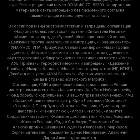
года. Регистрационный номер ЭЛ № ФС 77 - 82300. Копирование
материалов сайта запрещено без письменного согласия
администрации и преследуется по закону.
В России признаны экстремистскими и запрещены организации
«Национал-большевистская партия», «Свидетели Иеговы»,
«Армия воли народа»,«Русский общенациональный союз»,
«Движение против нелегальной иммиграции», «Правый сектор»,
УНА-УНСО, УПА, «Тризуб им. Степана Бандеры»,«Мизантропик
дивижн», «Меджлис крымскотатарского народа», движение
«Артподготовка», общероссийская политическая партия «Воля»,
АУЕ. Признаны террористическими и запрещены: «Движение
Талибан», «Имарат Кавказ», «Исламское государство» (ИГ, ИГИЛ),
Джебхад-ан-Нусра, «АУМ Синрике», «Братья-мусульмане», «Аль-
Каида в странах исламского Магриба».
Организации, СМИ и физические лица, признанные в России
иностранными агентами: «Альянс врачей», «Лига Избирателей»,
«Фонд борьбы с коррупцией», «В защиту прав заключенных», ИАЦ
«Сова», «Аналитический Центр Юрия Левады», «Мемориал»,
«Открытый Петербург», «Открытая Россия», «Гуманитарное
действие», «Феникс плюс», «Агора», «Голос», «Комитет
Солдатских матерей», «Женское достоинство», «Голос Америки»,
«Кавказ.Реалии», «Радио Свобода», Пономарев Лев
Александрович, Савицкая Людмила Алексеевна, Маркелов
Сергей Евгеньевич, Камалягин Денис Николаевич, Апахончич
Дарья Александровна и т.д.