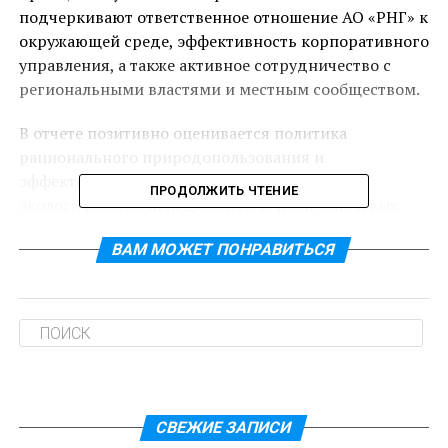
подчеркивают ответственное отношение АО «РНГ» к
окружающей среде, эффективность корпоративного
управления, а также активное сотрудничество с
региональными властями и местным сообществом.
В отчете позитивно оценивается политика
рационального природопользования и
эффективное функционирование системы
ПРОДОЛЖИТЬ ЧТЕНИЕ
экологического менеджмента. В числе ключевых
достижений – уменьшение выбросов загрязняющих
ВАМ МОЖЕТ ПОНРАВИТЬСЯ
веществ в атмосферу, сокращение потребления
воды и объема отходов производства, сохранение
биологического разнообразия рек и восстановление
лесов Якутии.
Компания реализует комплекс мер по
предотвращению разливов нефти, внедряет
современные отраслевые решения в области
СВЕЖИЕ ЗАПИСИ
геологоразведки, освоения месторождений,