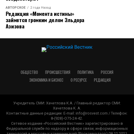
АВТОРСКОЕ
2 года Назад
Редакция «Момента истины»
займется громким делом Эльдора
Азизова
ОБЩЕСТВО
ПРОИСШЕСТВИЯ
ПОЛИТИКА
РОССИЯ
ЭКОНОМИКА И БИЗНЕС
О РЕСУРСЕ
РЕДАКЦИЯ
Учредитель СМИ: Хачетлова К.А. / Главный редактор СМИ:
Xaчeтлoвa K. A.
Контактные данные редакции: E-mail: info@rosvest.com / Телефон:
8-(928)-O75-24-42.
Сетевое издание «Российский Вестник» зарегистрировано в
Федеральной службе по надзору в сфере связи, информационных
технологий и массовых коммуникаций (Роскомнадзор) 08.12.2021