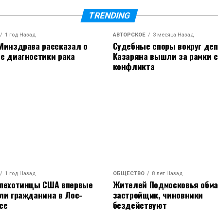
TRENDING
1 год Назад
АВТОРСКОЕ
3 месяца Назад
Минздрава рассказал о
Судебные споры вокруг деп
е диагностики рака
Казаряна вышли за рамки 
конфликта
1 год Назад
ОБЩЕСТВО
8 лет Назад
 пехотинцы США впервые
Жителей Подмосковья обм
ли гражданина в Лос-
застройщик, чиновники
се
бездействуют