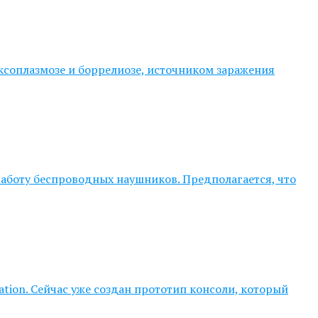
оксоплазмозе и боррелиозе, источником заражения
аботу беспроводных наушников. Предполагается, что
tion. Сейчас уже создан прототип консоли, который