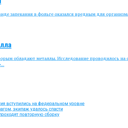
я
иде запекания в фольге оказался вредным для организма
алла
торым обладают металлы. Исследование проводилось на 
..
тия вступились на федеральном уровне
агом, экипаж удалось спасти
проходят повторную сборку