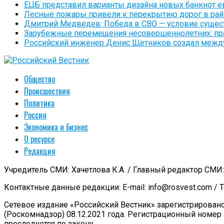
ЕЦБ представил варианты дизайна новых банкнот е
Лесные пожары привели к перекрытию дорог в рай
Дмитрий Медведев: Победа в СВО — условие сущес
Зарубежные перемещения несовершеннолетних: пр
Российский инженер Денис Щетников создал между
Общество
Происшествия
Политика
Россия
Экономика и бизнес
О ресурсе
Редакция
Учредитель СМИ: Хачетлова К.А. / Главный редактор СМИ: 
Контактные данные редакции: E-mail: info@rosvest.com / Т
Сетевое издание «Российский Вестник» зарегистрирован
(Роскомнадзор) 08.12.2021 года. Регистрационный номер
преследуется по закону.