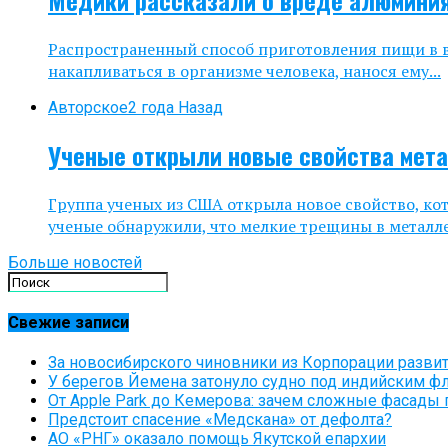
Медики рассказали о вреде алюмини
Распространенный способ приготовления пищи в в
накапливаться в организме человека, нанося ему...
Авторское
2 года Назад
Ученые открыли новые свойства мет
Группа ученых из США открыла новое свойство, ко
ученые обнаружили, что мелкие трещины в металле.
Больше новостей
Свежие записи
За новосибирского чиновники из Корпорации разви
У берегов Йемена затонуло судно под индийским фл
От Apple Park до Кемерова: зачем сложные фасады 
Предстоит спасение «Медскана» от дефолта?
АО «РНГ» оказало помощь Якутской епархии