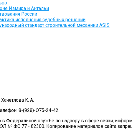
вро
оне Измира и Антальи
твования России
актика исполнения судебных решений
народный стандарт строительной механики ASIS
Xaчeтлoвa K. A.
елефон: 8-(928)-O75-24-42.
о в Федеральной службе по надзору в сфере связи, инфо
 ЭЛ № ФС 77 - 82300. Копирование материалов сайта запр