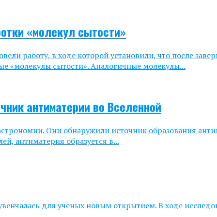
ботки «молекул сытости»
вели работу, в ходе которой установили, что после зав
ые «молекулы сытости». Аналогичные молекулы...
чник антиматерии во Вселенной
 астрономии. Они обнаружили источник образования ант
ей, антиматерия образуется в...
 увенчалась для ученых новым открытием. В ходе исслед