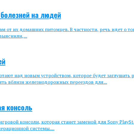
 болезней на людей
ам от их домашних питомцев. В частности, речь идет о т
ыяснили,...
ей
тают над новым устройством, которое будет заглушать р
ять вблизи железнодорожных переездов для...
ая консоль
ровой консоли, которая станет заменой для Sony PlaySta
ерационной системы....