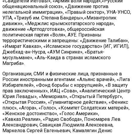
«Свидетели Иеговы», «Армия воли народа»,«Русский
общенациональный союз», «Движение против
нелегальной иммиграции», «Правый сектор», УНА-УНСО,
УПА, «Тризуб им. Степана Бандеры»,«Мизантропик
дивижн», «Меджлис крымскотатарского народа»,
движение «Артподготовка», общероссийская
политическая партия «Воля», АУЕ. Признаны
террористическими и запрещены: «Движение Талибан»,
«Имарат Кавказ», «Исламское государство» (ИГ, ИГИЛ),
Джебхад-ан-Нусра, «АУМ Синрике», «Братья-
мусульмане», «Аль-Каида в странах исламского
Магриба».
Организации, СМИ и физические лица, признанные в
России иностранными агентами: «Альянс врачей», «Лига
Избирателей», «Фонд борьбы с коррупцией», «В защиту
прав заключенных», ИАЦ «Сова», «Аналитический Центр
Юрия Левады», «Мемориал», «Открытый Петербург»,
«Открытая Россия», «Гуманитарное действие», «Феникс
плюс», «Агора», «Голос», «Комитет Солдатских матерей»,
«Женское достоинство», «Голос Америки»,
«Кавказ.Реалии», «Радио Свобода», Пономарев Лев
Александрович, Савицкая Людмила Алексеевна,
Маркелов Сергей Евгеньевич, Камалягин Денис