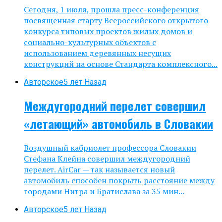
Сегодня, 1 июля, прошла пресс-конференция
посвященная старту Всероссийского открытого
конкурса типовых проектов жилых домов и
социально-культурных объектов с
использованием деревянных несущих
конструкций на основе Стандарта комплексного...
Авторское
5 лет Назад
Междугородний перелет совершил
«летающий» автомобиль в Словакии
Воздушный кабриолет профессора Словакии
Стефана Клейна совершил междугородний
перелет. AirCar — так называется новый
автомобиль способен покрыть расстояние между
городами Нитра и Братислава за 35 мин...
Авторское
5 лет Назад