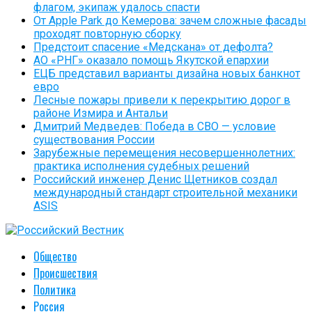
флагом, экипаж удалось спасти
От Apple Park до Кемерова: зачем сложные фасады
проходят повторную сборку
Предстоит спасение «Медскана» от дефолта?
АО «РНГ» оказало помощь Якутской епархии
ЕЦБ представил варианты дизайна новых банкнот
евро
Лесные пожары привели к перекрытию дорог в
районе Измира и Антальи
Дмитрий Медведев: Победа в СВО — условие
существования России
Зарубежные перемещения несовершеннолетних:
практика исполнения судебных решений
Российский инженер Денис Щетников создал
международный стандарт строительной механики
ASIS
Общество
Происшествия
Политика
Россия