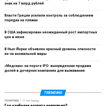
За что нас закрывать?» — звучит в обращении
знак на 7 млрд рублей
владельца точки в Свердловской области, цитата
которого приведена «Комсомольской правдой». По
Власти Греции усилили контроль за соблюдением
оценке издания, низовой запрос розничного
порядка на пляжах
сегмента и системное предупреждение экспертов о
рисках лоскутного регулирования совпадают в
В США зафиксирован неожиданный рост импортных
одной точке.
цен в июне
В Нью-Йорке объявлен красный уровень опасности
RELATED TOPICS:
LIGN
из-за аномальной жары
CЛЕДУЮЩЕЕ
Трамп заявил о переносе удара по Ирану на фоне
«Медскан» на пороге IPO: вынужденная продажа
переговоров
долей в дочерних компаниях для выживания
НЕ ПРОПУСТИТЕ
США согласовали внесудебное урегулирование
дела индийского миллиардера Гаутама Адани
TRENDING
ПОЛИТИКА
11 лет Назад
Где наиболее развита коррупция?