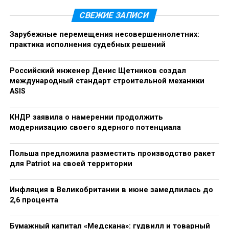
сосредоточиться на федеральном лицензировании
СВЕЖИЕ ЗАПИСИ
как базовом инструменте регулирования.
Зарубежные перемещения несовершеннолетних:
С отдельным правовым предупреждением
практика исполнения судебных решений
выступил директор благотворительного
учреждения «Право и порядок» Олег Иванников. По
Российский инженер Денис Щетников создал
его словам, у предпринимателей и граждан-
международный стандарт строительной механики
потребителей остаются «последние институты
ASIS
защиты — президент и Конституционный Суд», и
закон прямо предусматривает право обращаться в
КНДР заявила о намерении продолжить
КС, если нормативный акт нарушает
модернизацию своего ядерного потенциала
конституционные права. «Это уже будет спор не об
электронных средствах доставки никотина — это
Польша предложила разместить производство ракет
будет спор о границах дозволенного в
для Patriot на своей территории
регулировании легального рынка», — подчеркнул
эксперт.
Инфляция в Великобритании в июне замедлилась до
2,6 процента
«Мы не прячемся, мы открыты — у нас касса, у нас
маркировка, у нас паспортный контроль на входе.
Бумажный капитал «Медскана»: гудвилл и товарный