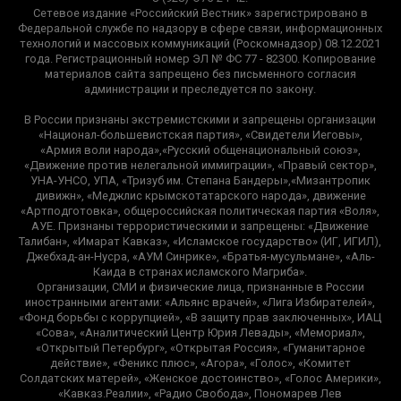
Сетевое издание «Российский Вестник» зарегистрировано в
Федеральной службе по надзору в сфере связи, информационных
технологий и массовых коммуникаций (Роскомнадзор) 08.12.2021
года. Регистрационный номер ЭЛ № ФС 77 - 82300. Копирование
материалов сайта запрещено без письменного согласия
администрации и преследуется по закону.
В России признаны экстремистскими и запрещены организации
«Национал-большевистская партия», «Свидетели Иеговы»,
«Армия воли народа»,«Русский общенациональный союз»,
«Движение против нелегальной иммиграции», «Правый сектор»,
УНА-УНСО, УПА, «Тризуб им. Степана Бандеры»,«Мизантропик
дивижн», «Меджлис крымскотатарского народа», движение
«Артподготовка», общероссийская политическая партия «Воля»,
АУЕ. Признаны террористическими и запрещены: «Движение
Талибан», «Имарат Кавказ», «Исламское государство» (ИГ, ИГИЛ),
Джебхад-ан-Нусра, «АУМ Синрике», «Братья-мусульмане», «Аль-
Каида в странах исламского Магриба».
Организации, СМИ и физические лица, признанные в России
иностранными агентами: «Альянс врачей», «Лига Избирателей»,
«Фонд борьбы с коррупцией», «В защиту прав заключенных», ИАЦ
«Сова», «Аналитический Центр Юрия Левады», «Мемориал»,
«Открытый Петербург», «Открытая Россия», «Гуманитарное
действие», «Феникс плюс», «Агора», «Голос», «Комитет
Солдатских матерей», «Женское достоинство», «Голос Америки»,
«Кавказ.Реалии», «Радио Свобода», Пономарев Лев