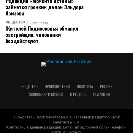
Редакция «Момента истины»
займется громким делом Эльдора
Азизова
ОБЩЕСТВО
8 лет Назад
Жителей Подмосковья обманул
застройщик, чиновники
бездействуют
ОБЩЕСТВО
ПРОИСШЕСТВИЯ
ПОЛИТИКА
РОССИЯ
ЭКОНОМИКА И БИЗНЕС
О РЕСУРСЕ
РЕДАКЦИЯ
Учредитель СМИ: Хачетлова К.А. / Главный редактор СМИ:
Xaчeтлoвa K. A.
Контактные данные редакции: E-mail: info@rosvest.com / Телефон:
8-(928)-O75-24-42.