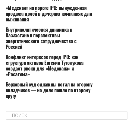
то, что лоскутное региональное регулирование де-
«Медскан» на пороге IPO: вынужденная
факто подрывает единое правовое и экономическое
продажа долей в дочерних компаниях для
пространство страны. Ситуация, при которой одна и
выживания
та же продукция законна в одном субъекте и
Внутриполитическая динамика в
запрещена в другом, ставит вопрос о равенстве
Казахстане и перспективы
участников рынка и доступе совершеннолетних
энергетического сотрудничества с
Россией
граждан к легальному товару.
Конфликт интересов перед IPO: как
Эту же логику в комментарии «КП» подтверждают
структура активов Евгения Туголукова
«Опора России» и Союз участников отрасли
создает риски для «Медскана» и
«Росатома»
никотинсодержащей продукции (СУОН),
направившие обращения в правительство и
Верховный суд однажды встал на сторону
администрацию президента. По мнению
вкладчиков — но дело пошло по второму
кругу
объединений, лоскутное регулирование на уровне
субъектов создаёт правовую неопределённость для
добросовестных операторов и фактически
выдавливает их с рынка в пользу нелегальных
игроков. Их просьба к федеральному центру —
пересмотреть подход к региональным запретам и