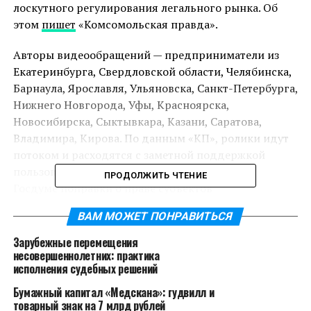
лоскутного регулирования легального рынка. Об
этом
пишет
«Комсомольская правда».
Авторы видеообращений — предприниматели из
Екатеринбурга, Свердловской области, Челябинска,
Барнаула, Ярославля, Ульяновска, Санкт-Петербурга,
Нижнего Новгорода, Уфы, Красноярска,
Новосибирска, Сыктывкара, Казани, Саратова,
Владимира, Кирова. По данным «КП», ролики идут
потоком и расходятся с заметной поддержкой
пользователей. Поводом стало обсуждение в
ПРОДОЛЖИТЬ ЧТЕНИЕ
Госдуме поправки о праве субъектов
самостоятельно запрещать розничную продажу
ВАМ МОЖЕТ ПОНРАВИТЬСЯ
электронных систем доставки никотина, а также уже
принятый запрет в Пермском крае и аналогичные
Зарубежные перемещения
инициативы, обсуждаемые в других регионах.
несовершеннолетних: практика
исполнения судебных решений
Эксперты и юристы, чьи комментарии собрала
Бумажный капитал «Медскана»: гудвилл и
«Комсомольская правда», обращают внимание на
товарный знак на 7 млрд рублей