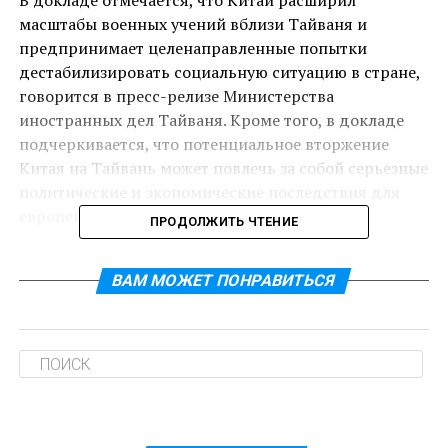
В докладе отмечается, что Китай расширил
масштабы военных учений вблизи Тайваня и
предпринимает целенаправленные попытки
дестабилизировать социальную ситуацию в стране,
говорится в пресс-релизе Министерства
иностранных дел Тайваня. Кроме того, в докладе
подчеркивается, что потенциальное вторжение
Китая на Тайвань может повлечь за собой серьезные
политические и экономические последствия для
европейских стран.
ПРОДОЛЖИТЬ ЧТЕНИЕ
В связи с этим, МИД Бельгии призывает все
ВАМ МОЖЕТ ПОНРАВИТЬСЯ
заинтересованные стороны к поддержанию
существующего статус-кво в Тайваньском проливе
и воздержанию от провокационных действий,
способных спровоцировать конфликт. Особое
внимание уделяется важности сохранения
стабильности и гармонии в Индо-Тихоокеанском
регионе.