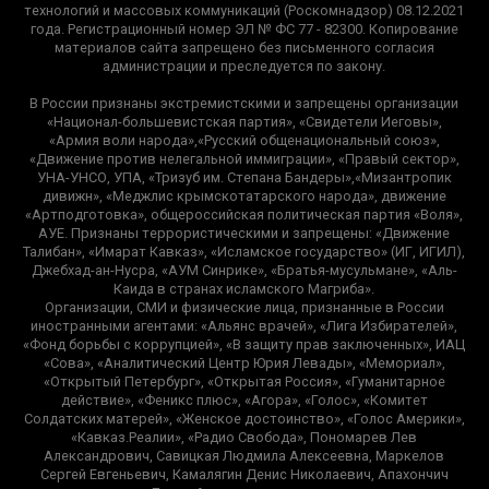
технологий и массовых коммуникаций (Роскомнадзор) 08.12.2021
года. Регистрационный номер ЭЛ № ФС 77 - 82300. Копирование
материалов сайта запрещено без письменного согласия
администрации и преследуется по закону.
В России признаны экстремистскими и запрещены организации
«Национал-большевистская партия», «Свидетели Иеговы»,
«Армия воли народа»,«Русский общенациональный союз»,
«Движение против нелегальной иммиграции», «Правый сектор»,
УНА-УНСО, УПА, «Тризуб им. Степана Бандеры»,«Мизантропик
дивижн», «Меджлис крымскотатарского народа», движение
«Артподготовка», общероссийская политическая партия «Воля»,
АУЕ. Признаны террористическими и запрещены: «Движение
Талибан», «Имарат Кавказ», «Исламское государство» (ИГ, ИГИЛ),
Джебхад-ан-Нусра, «АУМ Синрике», «Братья-мусульмане», «Аль-
Каида в странах исламского Магриба».
Организации, СМИ и физические лица, признанные в России
иностранными агентами: «Альянс врачей», «Лига Избирателей»,
«Фонд борьбы с коррупцией», «В защиту прав заключенных», ИАЦ
«Сова», «Аналитический Центр Юрия Левады», «Мемориал»,
«Открытый Петербург», «Открытая Россия», «Гуманитарное
действие», «Феникс плюс», «Агора», «Голос», «Комитет
Солдатских матерей», «Женское достоинство», «Голос Америки»,
«Кавказ.Реалии», «Радио Свобода», Пономарев Лев
Александрович, Савицкая Людмила Алексеевна, Маркелов
Сергей Евгеньевич, Камалягин Денис Николаевич, Апахончич