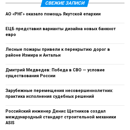
СВЕЖИЕ ЗАПИСИ
Министерство иностранных дел Тайваня заявило,
что данный доклад отражает “обеспокоенность
АО «РНГ» оказало помощь Якутской епархии
Бельгии в связи с ситуацией в Тайваньском
проливе” и поддержку усилий по поддержанию
ЕЦБ представил варианты дизайна новых банкнот
мира и стабильности. Ведомство выразило надежду
евро
на дальнейшее укрепление двусторонних обменов и
расширение сотрудничества с Бельгией в целях
Лесные пожары привели к перекрытию дорог в
поддержания международного порядка,
районе Измира и Антальи
основанного на соблюдении правил, и содействия
миру в регионе.
Дмитрий Медведев: Победа в СВО — условие
существования России
RELATED TOPICS:
Зарубежные перемещения несовершеннолетних:
CЛЕДУЮЩЕЕ
практика исполнения судебных решений
ОРВИ и грипп в любое время года: почему
игнорировать симптомы — рискованно
Российский инженер Денис Щетников создал
НЕ ПРОПУСТИТЕ
международный стандарт строительной механики
Администрация Трампа рассматривает варианты
ASIS
создания системы ПРО “Золотой купол”