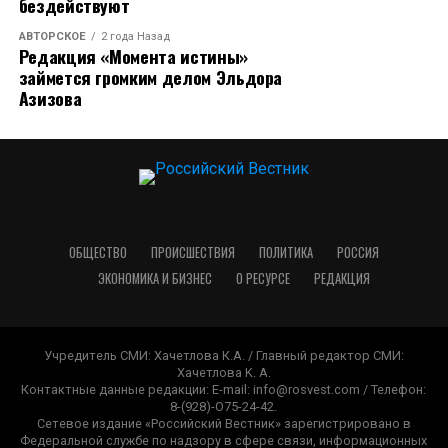
бездействуют
АВТОРСКОЕ
2 года Назад
Редакция «Момента истины»
займется громким делом Эльдора
Азизова
ОБЩЕСТВО
ПРОИСШЕСТВИЯ
ПОЛИТИКА
РОССИЯ
ЭКОНОМИКА И БИЗНЕС
О РЕСУРСЕ
РЕДАКЦИЯ
Учредитель СМИ: Хачетлова К.А. / Главный редактор СМИ:
Xaчeтлoвa K. A.
Контактные данные редакции: E-mail: info@rosvest.com / Телефон:
8-(928)-O75-24-42.
Сетевое издание «Российский Вестник» зарегистрировано в
Федеральной службе по надзору в сфере связи, информационных