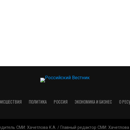
ОИСШЕСТВИЯ
ПОЛИТИКА
РОССИЯ
ЭКОНОМИКА И БИЗНЕС
О РЕС
дитель СМИ: Хачетлова К.А. / Главный редактор СМИ: Xaчeтлoвa 