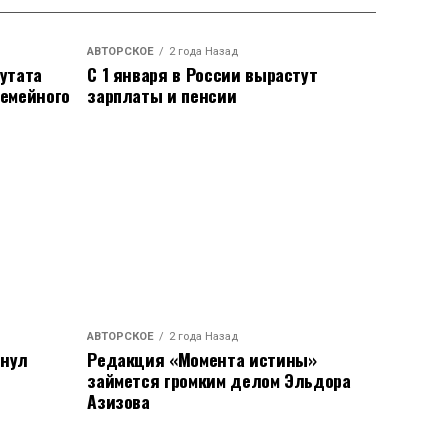
АВТОРСКОЕ
2 года Назад
утата
С 1 января в России вырастут
семейного
зарплаты и пенсии
АВТОРСКОЕ
2 года Назад
анул
Редакция «Момента истины»
займется громким делом Эльдора
Азизова