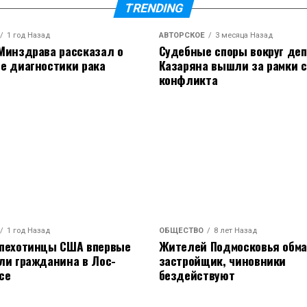
TRENDING
1 год Назад
АВТОРСКОЕ
3 месяца Назад
Минздрава рассказал о
Судебные споры вокруг деп
е диагностики рака
Казаряна вышли за рамки 
конфликта
1 год Назад
ОБЩЕСТВО
8 лет Назад
 пехотинцы США впервые
Жителей Подмосковья обм
ли гражданина в Лос-
застройщик, чиновники
се
бездействуют